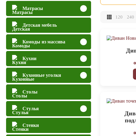
Матрасы
120
240
Детская мебель
Комоды из массива
Ди
Кухни
Кухонные уголки
Столы
Стулья
Див
под
Стенки