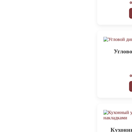
Углово
Кухонн