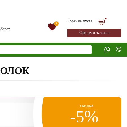
Корзина пуста
0
бласть
Оформить заказ
ГОЛОК
скидка
-5%