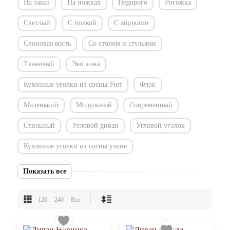
На заказ
На ножках
Недорого
Рогожка
Светлый
С полкой
С ящиками
Слоновая кость
Со столом и стульями
Тканевый
Эко кожа
Кухонные уголки из сосны Уют
Флок
Маленький
Модульный
Современный
Стильный
Угловой диван
Угловой уголок
Кухонные уголки из сосны узкие
Показать все
120
240
Все