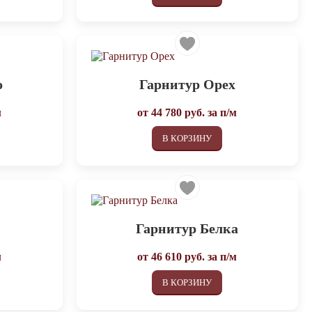
о
Гарнитур Орех
м
от
44 780
руб. за п/м
В КОРЗИНУ
Гарнитур Белка
м
от
46 610
руб. за п/м
В КОРЗИНУ