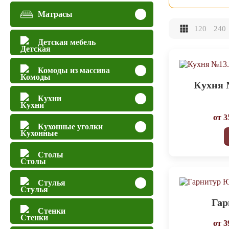
Матрасы
120
240
Детская мебель
Комоды из массива
Кухня 
Кухни
от
3
Кухонные уголки
Столы
Стулья
Га
Стенки
от
3