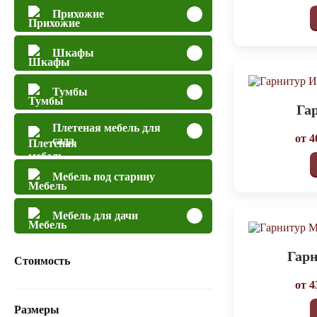
Прихожие
Шкафы
Тумбы
Га
Плетеная мебель для
от
4
сада
Мебель под старину
Мебель для дачи
Гар
Стоимость
от
4
Размеры