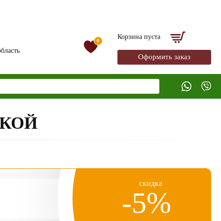
Корзина пуста
0
бласть
Оформить заказ
ЙКОЙ
скидка
-5%