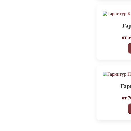
Га
от
5
Гар
от
7