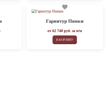
о
Гарнитур Пинки
м
от
62 740
руб. за п/м
В КОРЗИНУ