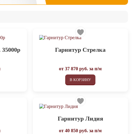
 35000р
Гарнитур Стрелка
м
от
37 870
руб. за п/м
В КОРЗИНУ
Гарнитур Лидия
м
от
40 850
руб. за п/м