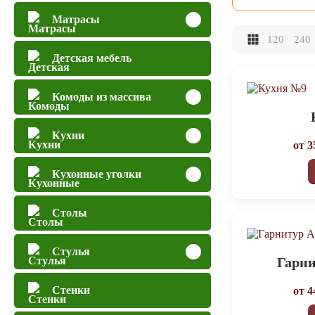
Матрасы
120
240
Детская мебель
Комоды из массива
Кухни
от
3
Кухонные уголки
Столы
Стулья
Гарни
Стенки
от
4