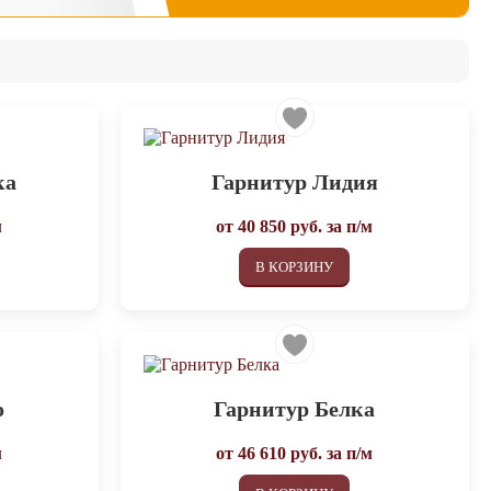
ка
Гарнитур Лидия
м
от
40 850
руб. за п/м
В КОРЗИНУ
о
Гарнитур Белка
м
от
46 610
руб. за п/м