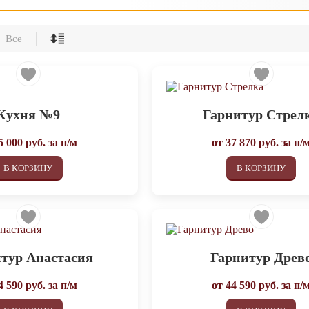
Все
Кухня №9
Гарнитур Стрел
5 000
руб. за п/м
от
37 870
руб. за п/
В КОРЗИНУ
В КОРЗИНУ
тур Анастасия
Гарнитур Древ
4 590
руб. за п/м
от
44 590
руб. за п/