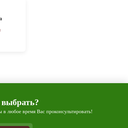
а
м
 выбрать?
 в любое время Вас проконсультировать!