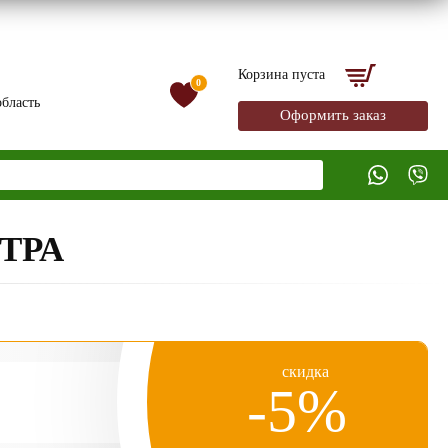
Корзина пуста
0
бласть
Оформить заказ
ТРА
скидка
-5%