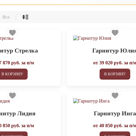
Все
итур Стрелка
Гарнитур Юли
7 870
руб. за п/м
от
39 020
руб. за п/
В КОРЗИНУ
В КОРЗИНУ
нитур Лидия
Гарнитур Инг
0 850
руб. за п/м
от
40 850
руб. за п/