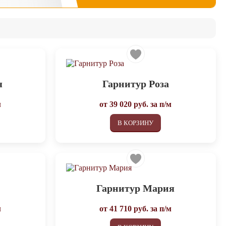
я
Гарнитур Роза
м
от
39 020
руб. за п/м
В КОРЗИНУ
а
Гарнитур Мария
м
от
41 710
руб. за п/м