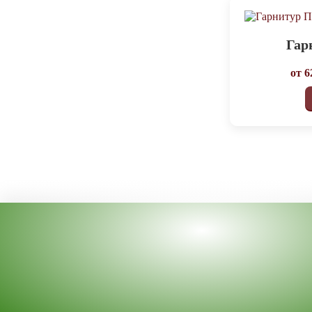
Гар
от
6