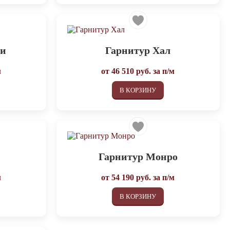
ри
Гарнитур Хал
м
от
46 510
руб. за п/м
В КОРЗИНУ
м
Гарнитур Монро
м
от
54 190
руб. за п/м
В КОРЗИНУ