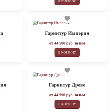
В КОРЗИНУ
на
Гарнитур Империя
м
от
44 500
руб. за п/м
В КОРЗИНУ
сия
Гарнитур Древо
м
от
44 590
руб. за п/м
В КОРЗИНУ