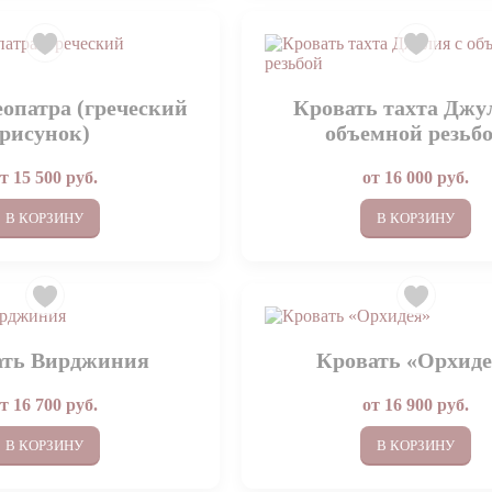
еопатра (греческий
Кровать тахта Джу
рисунок)
объемной резьб
от
15 500
руб.
от
16 000
руб.
В КОРЗИНУ
В КОРЗИНУ
ать Вирджиния
Кровать «Орхид
от
16 700
руб.
от
16 900
руб.
В КОРЗИНУ
В КОРЗИНУ