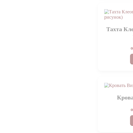
Тахта Кл
Кров