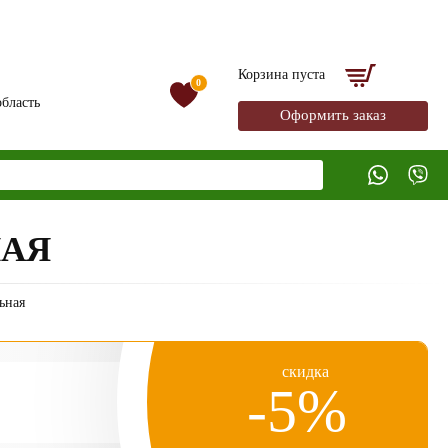
Корзина пуста
0
бласть
Оформить заказ
НАЯ
ьная
скидка
-5%