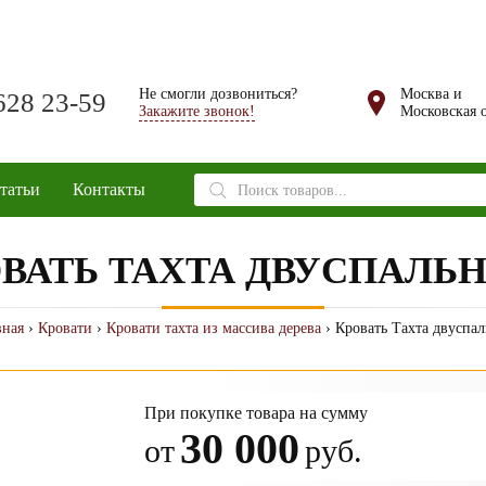
Не смогли дозвониться?
Москва и
628 23-59
Закажите звонок!
Московская о
Поиск
татьи
Контакты
товаров
ВАТЬ ТАХТА ДВУСПАЛЬ
вная
›
Кровати
›
Кровати тахта из массива дерева
› Кровать Тахта двуспал
При покупке товара на сумму
30 000
от
руб.