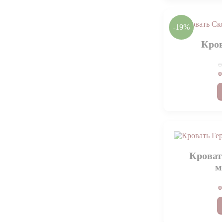
-19%
Кров
Кроват
м