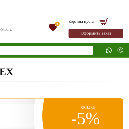
Корзина пуста
0
бласть
Оформить заказ
ЕХ
скидка
-5%