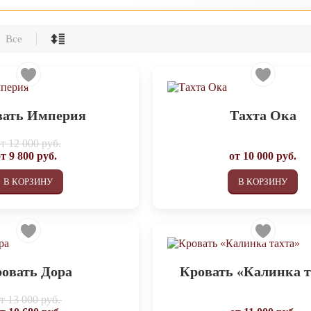
Все
вать Империя
Тахта Ока
от
12 000 руб.
от
9 800
руб.
от
10 000
руб.
В КОРЗИНУ
В КОРЗИНУ
овать Дора
Кровать «Калинка т
от
13 000 руб.