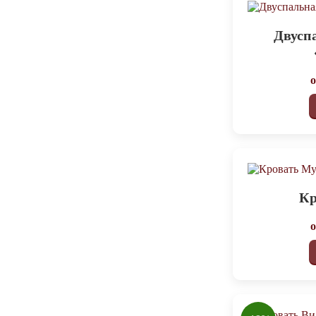
Двусп
Кр