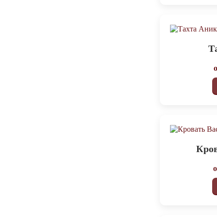
Т
Кров