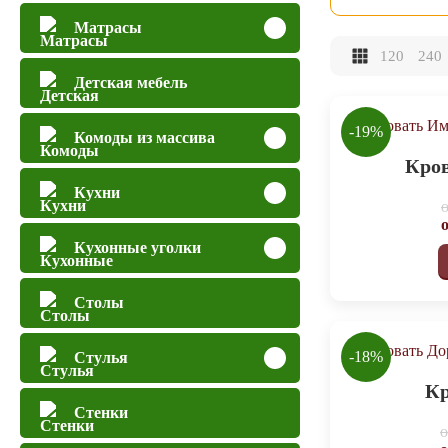
Матрасы
120
240
Детская мебель
-19%
Комоды из массива
Кро
Кухни
Кухонные уголки
Столы
-18%
Стулья
Кр
Стенки