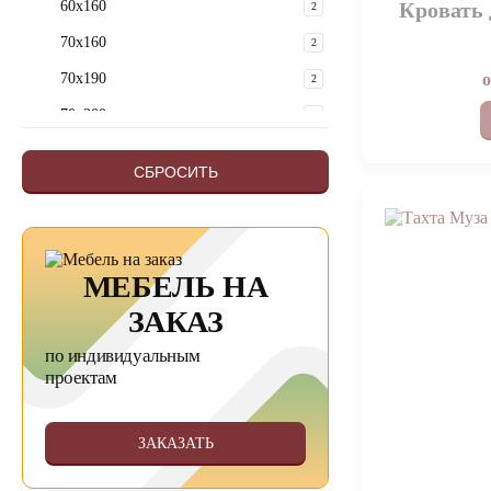
60x160
Кровать 
2
70x160
2
70х190
2
70х200
2
80x160
2
СБРОСИТЬ
90x160
2
100x200
1
80х165
1
МЕБЕЛЬ НА
90х170
1
ЗАКАЗ
Показать еще 16
Скрыть
по индивидуальным
проектам
ЗАКАЗАТЬ