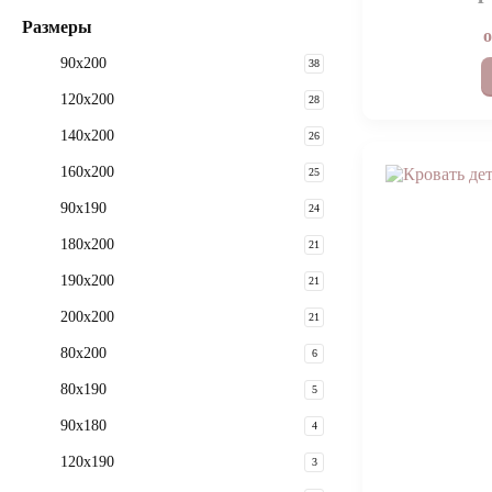
Размеры
90x200
38
120x200
28
140x200
26
160x200
25
90x190
24
180x200
21
190х200
21
200x200
21
80x200
6
80x190
5
90х180
4
120х190
3