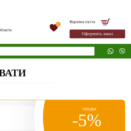
Корзина пуста
0
бласть
Оформить заказ
ВАТИ
скидка
-5%