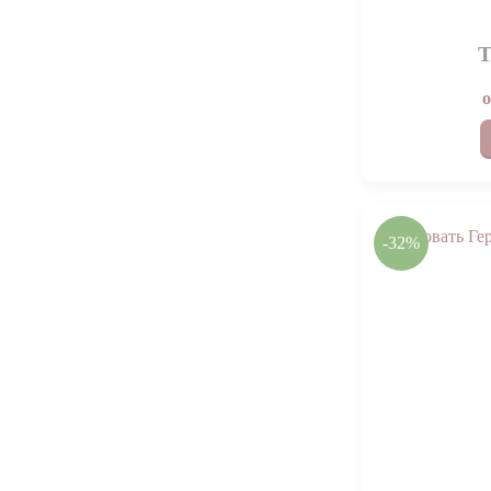
Т
-32%