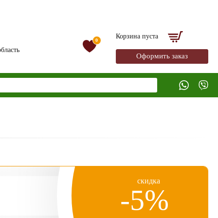
Корзина пуста
0
бласть
Оформить заказ
скидка
-5%