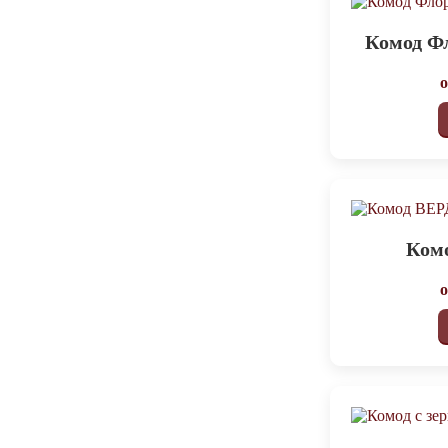
Комод Ф
Ком