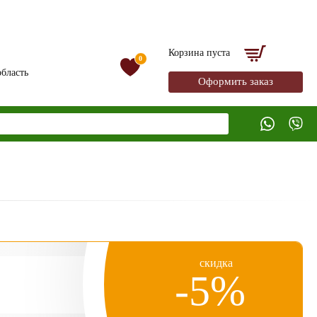
Корзина пуста
0
бласть
Оформить заказ
скидка
-5%