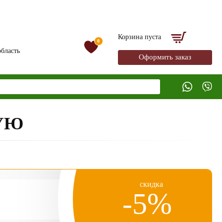
Корзина пуста
0
бласть
Оформить заказ
УЮ
скидка
-5%