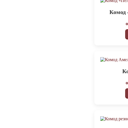
Комод
К