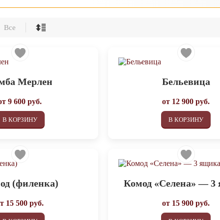
Все
мба Мерлен
Бельевица
от
9 600
руб.
от
12 900
руб.
В КОРЗИНУ
В КОРЗИНУ
од (филенка)
Комод «Селена» — 3
от
15 500
руб.
от
15 900
руб.