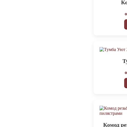
Ко
Т
Комод ре