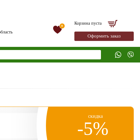
Корзина пуста
0
бласть
Оформить заказ
скидка
-5%