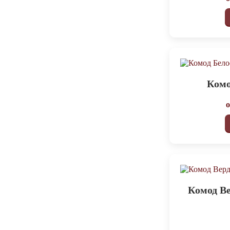
Комо
Комод В