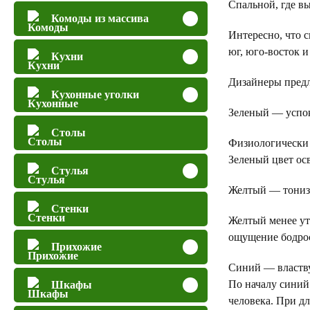
Спальной, где вы
Комоды из массива
Интересно, что с
юг, юго-восток 
Кухни
Дизайнеры предла
Кухонные уголки
Зеленый — успо
Столы
Физиологически 
Зеленый цвет ос
Стулья
Желтый — тони
Стенки
Желтый менее ут
ощущение бодрос
Прихожие
Синий — власт
По началу синий
Шкафы
человека. При д