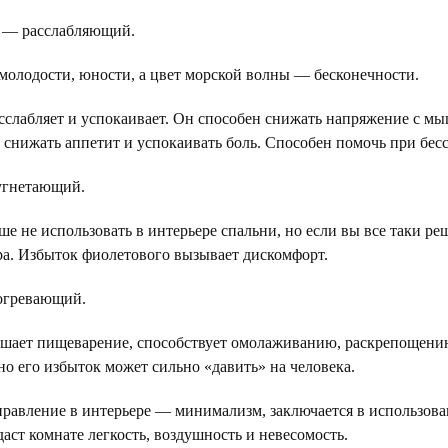
 — расслабляющий.
молодости, юности, а цвет морской волны — бесконечности.
сслабляет и успокаивает. Он способен снижать напряжение с мы
е снижать аппетит и успокаивать боль. Способен помочь при бес
угнетающий.
е не использовать в интерьере спальни, но если вы все таки ре
ра. Избыток фиолетового вызывает дискомфорт.
огревающий.
чшает пищеварение, способствует омолаживанию, раскрепощени
но его избыток может сильно «давить» на человека.
равление в интерьере — минимализм, заключается в использовани
аст комнате легкость, воздушность и невесомость.