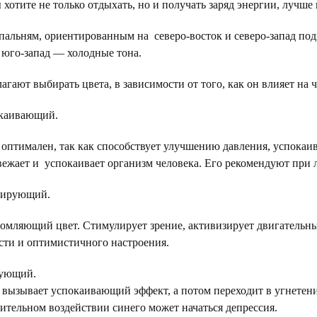
 хотите не только отдыхать, но и получать заряд энергии, лучш
пальням, ориентированным на северо-восток и северо-запад подх
и юго-запад — холодные тона.
гают выбирать цвета, в зависимости от того, как он влияет на ч
каивающий.
оптимален, так как способствует улучшению давления, успокаи
вежает и успокаивает организм человека. Его рекомендуют при
зирующий.
омляющий цвет. Стимулирует зрение, активизирует двигательны
ти и оптимистичного настроения.
вующий.
 вызывает успокаивающий эффект, а потом переходит в угнетен
лительном воздействии синего может начаться депрессия.