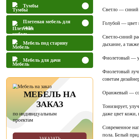
Тумбы
Светло — синий
Плетеная мебель для
Голубой — цвет 
сада
Светло-синий ра
Мебель под старину
дыхание, а такж
Фиолетовый — 
Мебель для дачи
Фиолетовый лучш
советам дизайне
МЕБЕЛЬ НА
Оранжевый — с
ЗАКАЗ
Тонизирует, улу
по индивидуальным
даже цвет кожи, 
проектам
Современное нап
пола. Белый прид
ЗАКАЗАТЬ